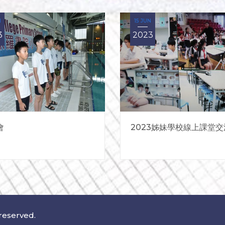
N
15 JUN
3
2023
會
公告
2023姊妹學校線上課堂交
招聘公告
 reserved.