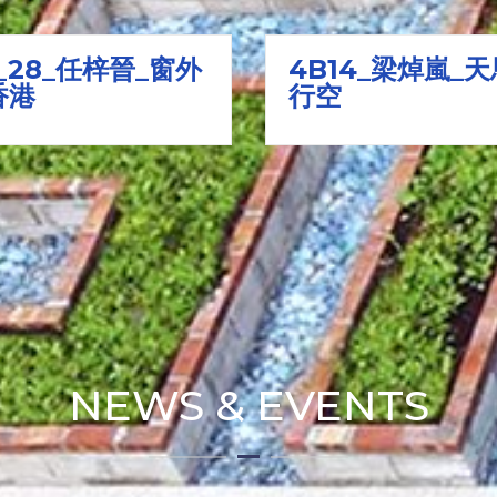
_28_任梓晉_窗外
4B14_梁焯嵐_天
香港
行空
NEWS & EVENTS