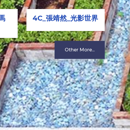
馬
4C_張靖然_光影世界
4
Other More...