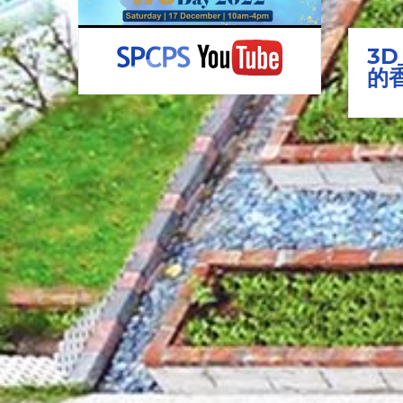
心
3D_23_溫靖游_窗外
3D
的香港
的