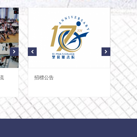
10 JUN
08 J
2023
202
流
「中國女排技術全接觸」
招標公告
Spe
招聘