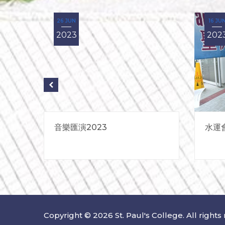
26 JUN
16 JU
2023
202
音樂匯演2023
水運
招標
Copyright © 2026 St. Paul's College. All rights