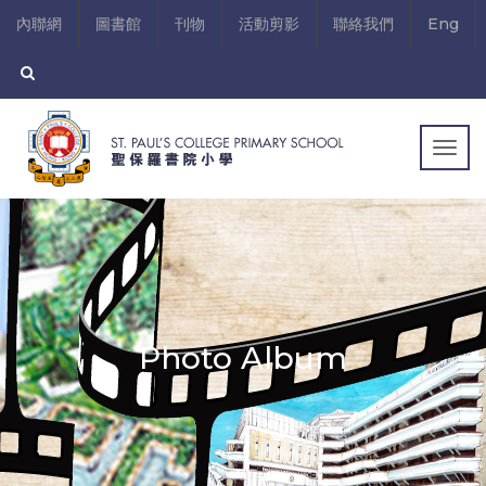
內聯網
圖書館
刊物
活動剪影
聯絡我們
Eng
Togg
navig
Photo Album