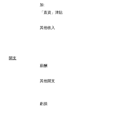
加
:
「直資」津貼
其他收入
開支
薪酬
其他開支
虧損